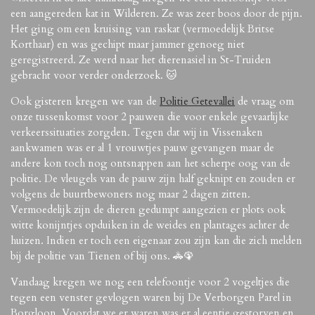
een aangereden kat in Wilderen. Ze was zeer boos door de pijn.
Het ging om een kruising van raskat (vermoedelijk Britse
Korthaar) en was gechipt maar jammer genoeg niet
geregistreerd. Ze werd naar het dierenasiel in St-Truiden
gebracht voor verder onderzoek.
🐱
Ook gisteren kregen we van de
Politie Getevallei
de vraag om
onze tussenkomst voor 2 pauwen die voor enkele gevaarlijke
verkeerssituaties zorgden. Tegen dat wij in Vissenaken
aankwamen was er al 1 vrouwtjes pauw gevangen maar de
andere kon toch nog ontsnappen aan het scherpe oog van de
politie. De vleugels van de pauw zijn half geknipt en zouden er
volgens de buurtbewoners nog maar 2 dagen zitten.
Vermoedelijk zijn de dieren gedumpt aangezien er plots ook
witte konijntjes opduiken in de weides en plantages achter de
huizen. Indien er toch een eigenaar zou zijn kan die zich melden
bij de politie van Tienen of bij ons.
🚓
🦚
Vandaag kregen we nog een telefoontje voor 2 vogeltjes die
tegen een venster gevlogen waren bij De Verborgen Parel in
Borgloon. Voordat we er waren was er al eentje gestorven en