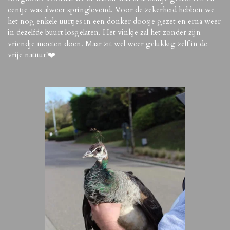
eentje was alweer springlevend. Voor de zekerheid hebben we
het nog enkele uurtjes in een donker doosje gezet en erna weer
in dezelfde buurt losgelaten. Het vinkje zal het zonder zijn
vriendje moeten doen. Maar zit wel weer gelukkig zelf in de
vrije natuur!
❤️