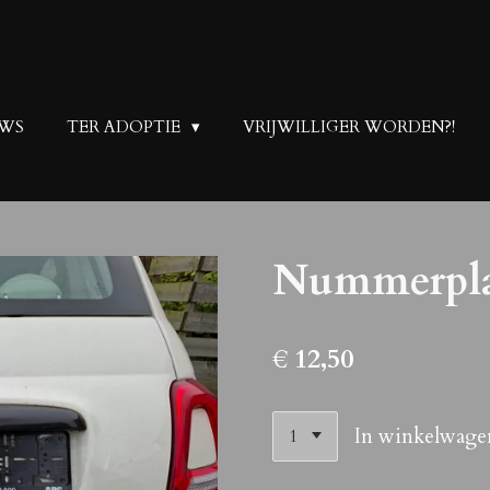
UWS
TER ADOPTIE
VRIJWILLIGER WORDEN?!
Nummerpla
€ 12,50
In winkelwage