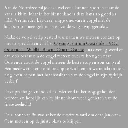
Aan de Noordzee zal je deze wel eens kunnen spotten maar de
kans is klein. Maar in het binnenland is deze kans zo goed als
nihil. Vermoedelijk is deze jonge onervaren vogel met de
luchtstroom mee gekomen en zo de weg kwijt geraakt..
Nadat de vogel veiliggesteld was namen we meteen contact op
met de specialisten van het
Opvangcentrum Oostende - VOC
Oostende - Wildlife Rescue Centre Ostend
, na overleg werd er
dan ook beslist om de vogel meteen over te brengen naar
Oostende zodat de vogel meteen de beste zorgen zou krijgen!
Een medewerkster stond ons op te wachten en we mochten ook
nog even helpen met het installeren van de vogel in zijn tijdelijk
verblijf
Deze prachtige vriend zal nauwlettend in het oog gehouden
worden en hopelijk kan hij binnenkort weer genieten van de
frisse zeelucht!
De autorit van 5u was zeker de moeite waard om deze Jan-van-
Gent meteen op de juiste plaats te krijgen