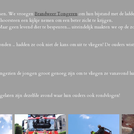
tsen. We vroegen
Brandweer Tongeren
om hun bijstand met de lad
oorsteen een kijkje nemen om een beter zicht te krijgen.
Maar geen levend dier te bespeuren... uiteindelijk maakten we op de 
onden .. hadden ze ook niet de kans om uit te vliegen! De ouders wi
angezien de jongen groot genoeg zijn om te vliegen ze vanavond hu
gelaten zijn dezelfde avond waar hun ouders ook rondvlogen!