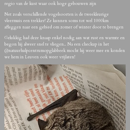
regio van de kust waar ook hoge gebouwen zijn
Net zoals verschillende vogelsoorten is de tweekleurige
vleermuis een trekker! Ze kunnen soms tot wel 1000km
afleggen naar een gebied om zomer of winter door te brengen
Gelukkig had deze knaap enkel nodig aan wat rust en warmte en
begon hij alweer snel te vliegen.. Na een checkup in het
@natuurhulpcentrumopglabbeek mocht hij weer mee en konden
we hem in Leuven ook weer vrijlaten!