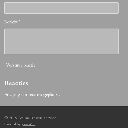
Bericht *
Verstuur reactie
Reacties
Er zijn geen reacties geplaatst.
© 2019 Animal rescue service
Powered by
JouwWeb