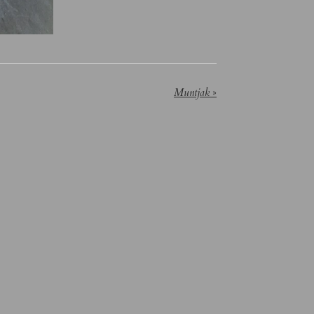
Muntjak
»